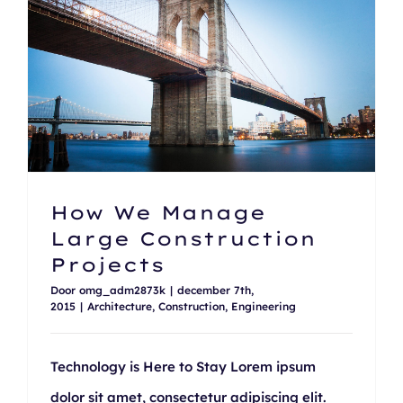
How We Manage Large Construction Projects
How We Manage
Large Construction
Projects
Door
omg_adm2873k
|
december 7th,
2015
|
Architecture
,
Construction
,
Engineering
Technology is Here to Stay Lorem ipsum
dolor sit amet, consectetur adipiscing elit.