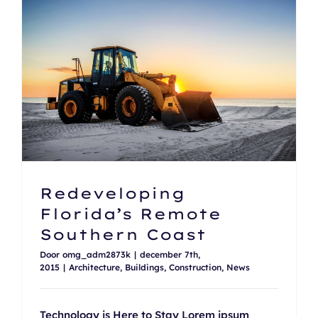
Contact
Redeveloping Florida’s Remote Southern Coast
Redeveloping
Florida’s Remote
Southern Coast
Door
omg_adm2873k
|
december 7th,
2015
|
Architecture
,
Buildings
,
Construction
,
News
Technology is Here to Stay Lorem ipsum