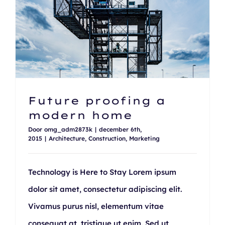
Future proofing a modern home
Future proofing a
modern home
Door
omg_adm2873k
|
december 6th,
2015
|
Architecture
,
Construction
,
Marketing
Technology is Here to Stay Lorem ipsum
dolor sit amet, consectetur adipiscing elit.
Vivamus purus nisl, elementum vitae
consequat at, tristique ut enim. Sed ut