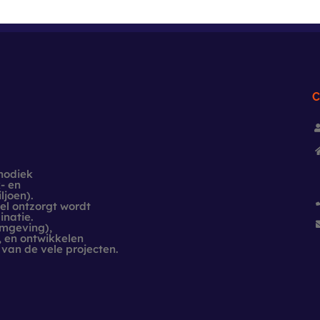
hodiek
- en
ljoen).
eel ontzorgt wordt
natie.
Omgeving),
 en ontwikkelen
 van de vele projecten.