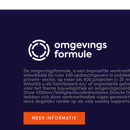
De omgevingsformule, is een beproefde werkmet
ontwikkeld bij ruim 100 opdrachtgevers in publiek
private- sector, op meer als 400 projecten (> 25 mi
Waarbij u als functionaris en/ of organisatie geh
voor het thema bouwlogistiek en omgevingscoördi
Onze VDOers (Veiligheidscoördinatoren Directe 
hebben zich deze werkmethodiek eigen gemaakt,
deze dagelijks verder op de vele weekly supports
MEER INFORMATIE