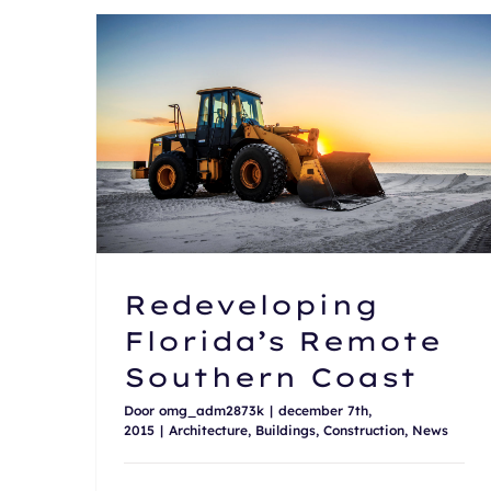
Redeveloping Florida’s Remote Southern Coast
Redeveloping
Florida’s Remote
Southern Coast
Door
omg_adm2873k
|
december 7th,
2015
|
Architecture
,
Buildings
,
Construction
,
News