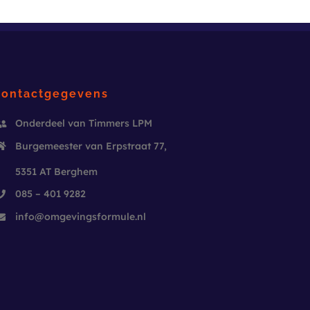
Contactgegevens
Onderdeel van Timmers LPM
Burgemeester van Erpstraat 77,
5351 AT Berghem
085 – 401 9282
info@
omgevingsformule.nl