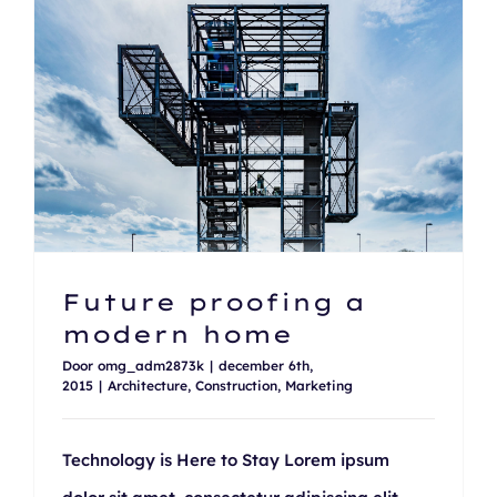
Contact
Future proofing a modern home
Future proofing a
modern home
Door
omg_adm2873k
|
december 6th,
2015
|
Architecture
,
Construction
,
Marketing
Technology is Here to Stay Lorem ipsum